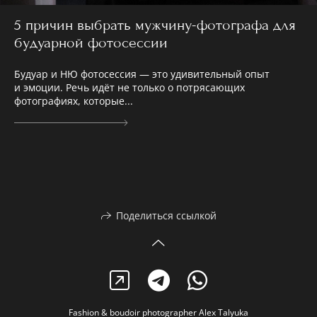
5 причин выбрать мужчину-фотографа для
будуарной фотосессии
Будуар и НЮ фотосессия — это удивительный опыт
и эмоции. Речь идёт не только о потрясающих
фотографиях, которые...
Поделиться ссылкой
Fashion & boudoir photographer Alex Talyuka