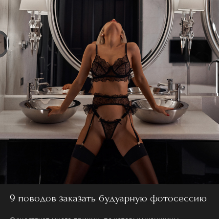
9 поводов заказать будуарную фотосессию