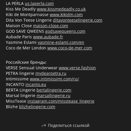
LA PERLA
us.laperla.com
Kiss Me Deadly
www.kissmedeadly.co.uk
Kiki de Montparnasse
www.kikidm.com
Dita Von Teese Lingerie
ditavonteeselingerie.com
Maison Close
maison-close.com
GOD SAVE QWEENS
godsavequeens.com
Aubade Paris
www.aubade.fr
Yasmine Eslami
yasmine-eslami.com/en
Coco de Mer London
www.coco-de-mer.com
Российские бренды:
VERSE Sensual Underwear
www.verse.fashion
PETRA lingerie
mydearpetra.ru
Intimissime
www.intimissimi.com/ru/
INCANTO
incanto.eu
BERTA Lingerie
bertalingerie.com
Marsal lingerie
marsallingerie.ru
MissTease
instagram.com/misstease_lingerie
Blizhe
blizhelingerie.com
Поделиться ссылкой