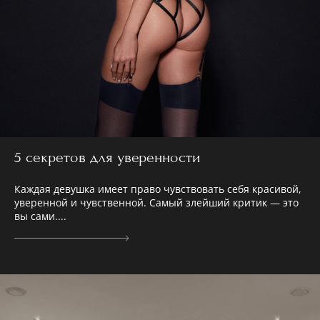
5 секретов для уверенности
Каждая девушка имеет право чувствовать себя красивой,
уверенной и чувственной. Самый злейший критик — это
вы сами....